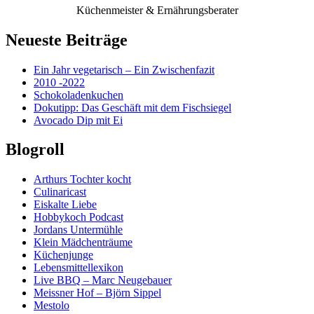
Küchenmeister & Ernährungsberater
Neueste Beiträge
Ein Jahr vegetarisch – Ein Zwischenfazit
2010 -2022
Schokoladenkuchen
Dokutipp: Das Geschäft mit dem Fischsiegel
Avocado Dip mit Ei
Blogroll
Arthurs Tochter kocht
Culinaricast
Eiskalte Liebe
Hobbykoch Podcast
Jordans Untermühle
Klein Mädchenträume
Küchenjunge
Lebensmittellexikon
Live BBQ – Marc Neugebauer
Meissner Hof – Björn Sippel
Mestolo