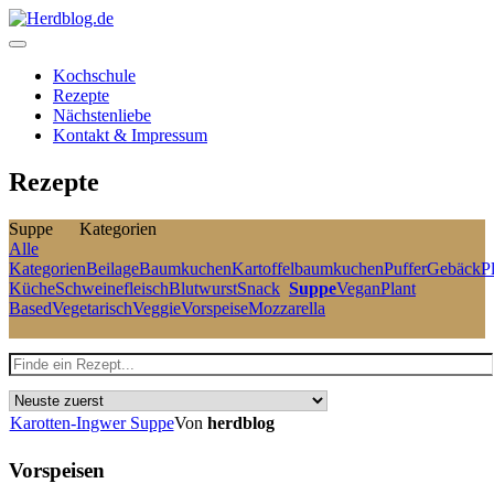
Skip
to
content
Herdblog.de
Kochschule
Rezepte
Nächstenliebe
Kontakt & Impressum
Rezepte
Suppe
Kategorien
Alle
Kategorien
Beilage
Baumkuchen
Kartoffelbaumkuchen
Puffer
Gebäck
P
Küche
Schweinefleisch
Blutwurst
Snack
Suppe
Vegan
Plant
Based
Vegetarisch
Veggie
Vorspeise
Mozzarella
Karotten-Ingwer Suppe
Von
herdblog
Vorspeisen