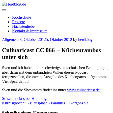
Skip
to
content
Herdblog.de
Kochschule
Rezepte
Nächstenliebe
Kontakt & Impressum
Allgemein
3. Oktober 2012
5. Oktober 2012
by
herdblog
Culinaricast CC 066 ¬ Küchenrambos
unter sich
Sven und ich haben unter schwierigsten technischen Bedingungen,
aber dafür mit dem unbändigen Willen diesen Podcast
fertigzustellen, die zweite Ausgabe des Küchengarns aufgenommen.
Viel Spaß damit!
Sven und die Shownotes findet ihr unter
www.culinaricast.de
Beitragsnavigation
So schmeckt’s bei Herdblog
Kürbisgnocchi ¬ Blattspinat ¬ Paranuss ¬ Gorgonzola
Schreibe einen Kommentar