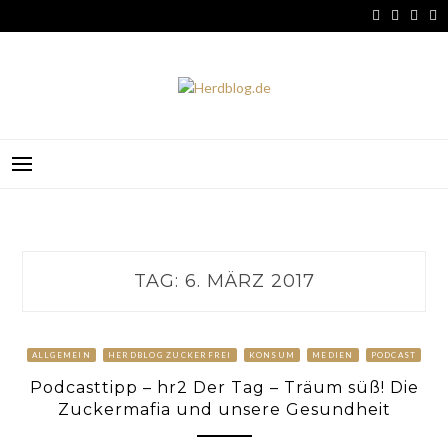
Skip
to
content
HERDBLOG.DE
TAG:
6. MÄRZ 2017
ALLGEMEIN
HERDBLOG ZUCKERFREI
KONSUM
MEDIEN
PODCAST
Podcasttipp – hr2 Der Tag – Träum süß! Die
Zuckermafia und unsere Gesundheit