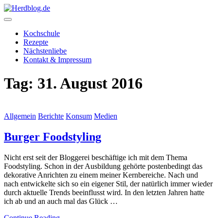
Skip
to
content
Herdblog.de
Kochschule
Rezepte
Nächstenliebe
Kontakt & Impressum
Tag:
31. August 2016
Allgemein
Berichte
Konsum
Medien
Burger Foodstyling
Nicht erst seit der Bloggerei beschäftige ich mit dem Thema
Foodstyling. Schon in der Ausbildung gehörte postenbedingt das
dekorative Anrichten zu einem meiner Kernbereiche. Nach und
nach entwickelte sich so ein eigener Stil, der natürlich immer wieder
durch aktuelle Trends beeinflusst wird. In den letzten Jahren hatte
ich ab und an auch mal das Glück …
Continue Reading